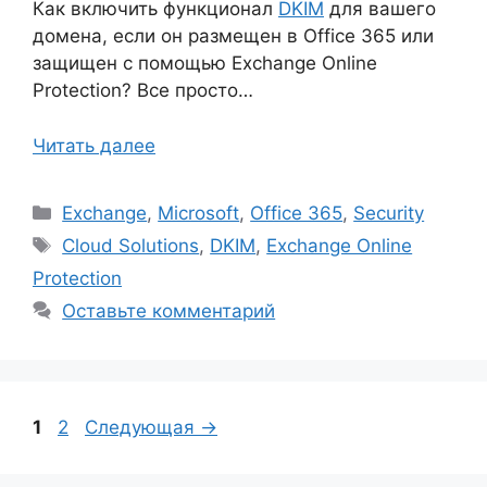
Как включить функционал
DKIM
для вашего
домена, если он размещен в Office 365 или
защищен с помощью Exchange Online
Protection? Все просто…
Читать далее
Рубрики
Exchange
,
Microsoft
,
Office 365
,
Security
Метки
Cloud Solutions
,
DKIM
,
Exchange Online
Protection
Оставьте комментарий
Страница
Страница
1
2
Следующая
→