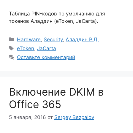
Таблица PIN-кодов по умолчанию для
токенов Аладдин (eToken, JaCarta).
Рубрики
Hardware
,
Security
,
Аладдин Р.Д.
Метки
eToken
,
JaCarta
Оставьте комментарий
Включение DKIM в
Office 365
5 января, 2016
от
Sergey Bezpalov