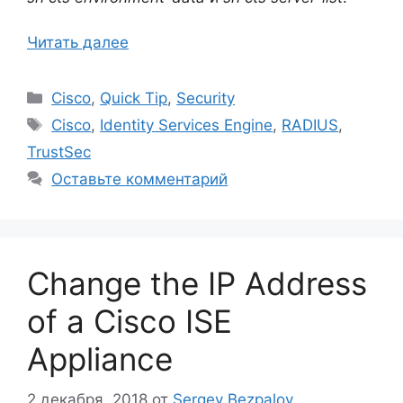
Читать далее
Рубрики
Cisco
,
Quick Tip
,
Security
Метки
Cisco
,
Identity Services Engine
,
RADIUS
,
TrustSec
Оставьте комментарий
Change the IP Address
of a Cisco ISE
Appliance
2 декабря, 2018
от
Sergey Bezpalov