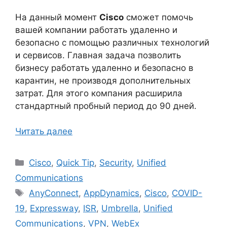
На данный момент
Cisco
сможет помочь
вашей компании работать удаленно и
безопасно с помощью различных технологий
и сервисов. Главная задача позволить
бизнесу работать удаленно и безопасно в
карантин, не производя дополнительных
затрат. Для этого компания расширила
стандартный пробный период до 90 дней.
Читать далее
Рубрики
Cisco
,
Quick Tip
,
Security
,
Unified
Communications
Метки
AnyConnect
,
AppDynamics
,
Cisco
,
COVID-
19
,
Expressway
,
ISR
,
Umbrella
,
Unified
Communications
,
VPN
,
WebEx