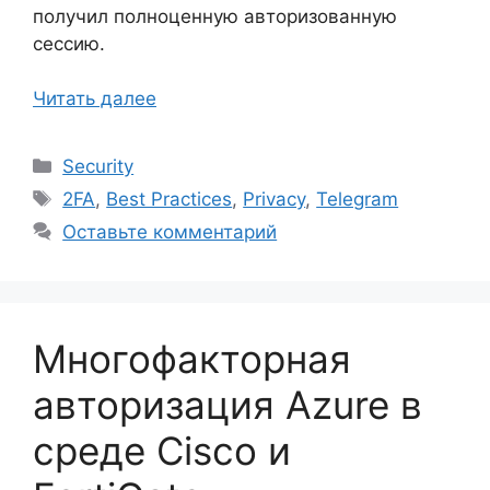
получил полноценную авторизованную
сессию.
Читать далее
Рубрики
Security
Метки
2FA
,
Best Practices
,
Privacy
,
Telegram
Оставьте комментарий
Многофакторная
авторизация Azure в
среде Cisco и