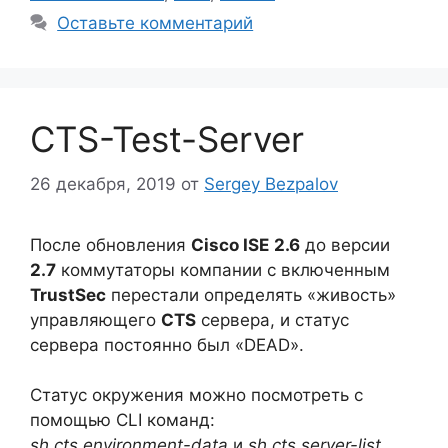
Оставьте комментарий
CTS-Test-Server
26 декабря, 2019
от
Sergey Bezpalov
После обновления
Cisco ISE
2.6
до версии
2.7
коммутаторы компании с включенным
TrustSec
перестали определять «живость»
управляющего
CTS
сервера, и статус
сервера постоянно был «DEAD».
Статус окружения можно посмотреть с
помощью CLI команд:
sh cts environment-data
и
sh cts server-list
.