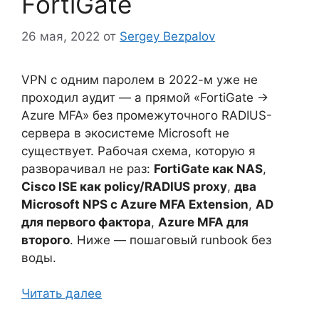
FortiGate
26 мая, 2022
от
Sergey Bezpalov
VPN с одним паролем в 2022-м уже не
проходил аудит — а прямой «FortiGate →
Azure MFA» без промежуточного RADIUS-
сервера в экосистеме Microsoft не
существует. Рабочая схема, которую я
разворачивал не раз:
FortiGate как NAS
,
Cisco ISE как policy/RADIUS proxy
,
два
Microsoft NPS с Azure MFA Extension
,
AD
для первого фактора
,
Azure MFA для
второго
. Ниже — пошаговый runbook без
воды.
Читать далее