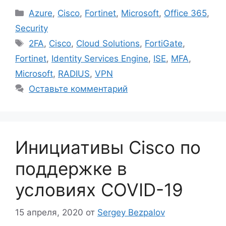
Рубрики
Azure
,
Cisco
,
Fortinet
,
Microsoft
,
Office 365
,
Security
Метки
2FA
,
Cisco
,
Cloud Solutions
,
FortiGate
,
Fortinet
,
Identity Services Engine
,
ISE
,
MFA
,
Microsoft
,
RADIUS
,
VPN
Оставьте комментарий
Инициативы Cisco по
поддержке в
условиях COVID-19
15 апреля, 2020
от
Sergey Bezpalov