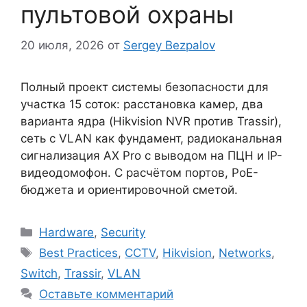
пультовой охраны
20 июля, 2026
от
Sergey Bezpalov
Полный проект системы безопасности для
участка 15 соток: расстановка камер, два
варианта ядра (Hikvision NVR против Trassir),
сеть с VLAN как фундамент, радиоканальная
сигнализация AX Pro с выводом на ПЦН и IP-
видеодомофон. С расчётом портов, PoE-
бюджета и ориентировочной сметой.
Рубрики
Hardware
,
Security
Метки
Best Practices
,
CCTV
,
Hikvision
,
Networks
,
Switch
,
Trassir
,
VLAN
Оставьте комментарий