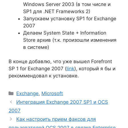
Windows Server 2003 (в том числе и
SP1 для .NET Frameworks 2)
Запускаем установку SP1 for Exchange
2007
Делаем System State + Information
Store архив (т.к. произошли изменения
в системе)
В конце добавлю, что уже вышел Forefront
SP 1 for Exchange 2007 (
link
), который я бы и
рекоммендовал к установке.
Рубрики
Exchange
,
Microsoft
Интеграция Exchange 2007 SP1 и OCS
2007
Как настроить прием факсов для
пользователей OCS 2007 в связке Enterprise