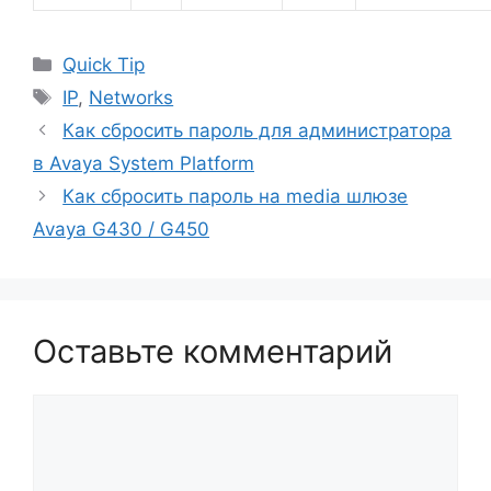
Рубрики
Quick Tip
Метки
IP
,
Networks
Как сбросить пароль для администратора
в Avaya System Platform
Как сбросить пароль на media шлюзе
Avaya G430 / G450
Оставьте комментарий
Комментарий