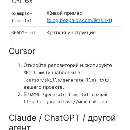
llms.txt
Живой пример
example-
(
blog.bezpalov.com/llms.txt
)
llms.txt
Краткая инструкция
README.md
Cursor
Откройте репозиторий и скопируйте
(и шаблоны) в
SKILL.md
.cursor/skills/generate-llms-txt/
вашего проекта.
В чате:
/generate-llms-txt создай
llms.txt для https://мой-сайт.ru
Claude / ChatGPT / другой
агент