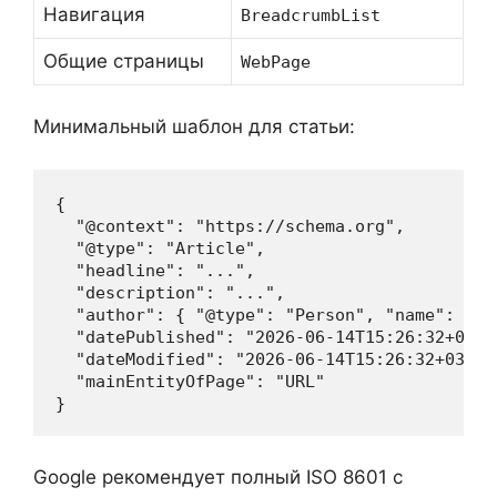
Навигация
BreadcrumbList
Общие страницы
WebPage
Минимальный шаблон для статьи:
{
"@context"
:
"https://schema.org"
,
"@type"
:
"Article"
,
"headline"
:
"..."
,
"description"
:
"..."
,
"author"
:
{
"@type"
:
"Person"
,
"name"
:
"..
"datePublished"
:
"2026-06-14T15:26:32+03:0
"dateModified"
:
"2026-06-14T15:26:32+03:00
"mainEntityOfPage"
:
"URL"
}
Google рекомендует полный ISO 8601 с