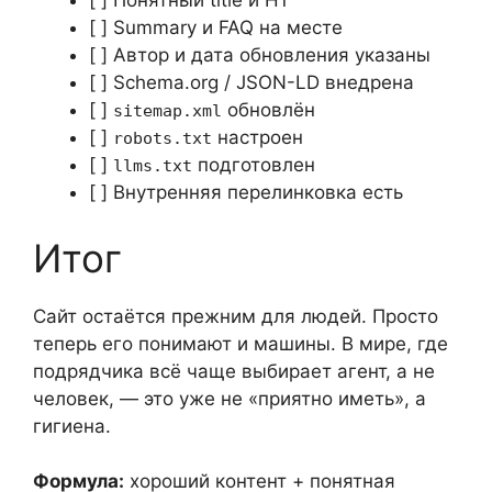
[ ] Понятный title и H1
[ ] Summary и FAQ на месте
[ ] Автор и дата обновления указаны
[ ] Schema.org / JSON-LD внедрена
[ ]
обновлён
sitemap.xml
[ ]
настроен
robots.txt
[ ]
подготовлен
llms.txt
[ ] Внутренняя перелинковка есть
Итог
Сайт остаётся прежним для людей. Просто
теперь его понимают и машины. В мире, где
подрядчика всё чаще выбирает агент, а не
человек, — это уже не «приятно иметь», а
гигиена.
Формула:
хороший контент + понятная