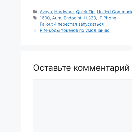
Рубрики
Avaya
,
Hardware
,
Quick Tip
,
Unified Communi
Метки
1600
,
Aura
,
Endpoint
,
H.323
,
IP Phone
Fallout 4 перестал запускаться
PIN-коды токенов по умолчанию
Оставьте комментарий
Комментарий