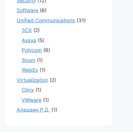
Security
(12)
Software
(6)
Unified Communications
(31)
3CX
(2)
Avaya
(5)
Polycom
(6)
Snom
(1)
WebEx
(1)
Virtualization
(2)
Citrix
(1)
VMware
(1)
Аладдин Р.Д.
(1)