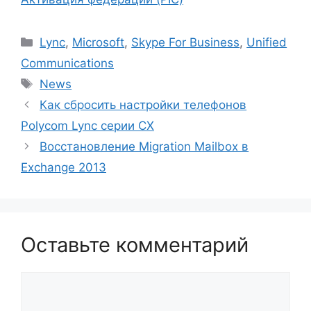
Рубрики
Lync
,
Microsoft
,
Skype For Business
,
Unified
Communications
Метки
News
Как сбросить настройки телефонов
Polycom Lync серии CX
Восстановление Migration Mailbox в
Exchange 2013
Оставьте комментарий
Комментарий