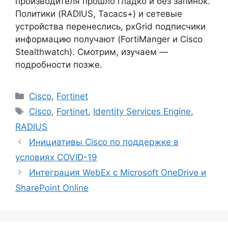
производителя прошло гладко и без запинок.
Политики (RADIUS, Tacacs+) и сетевые
устройства перенеслись, pxGrid подписчики
информацию получают (FortiManger и Cisco
Stealthwatch). Смотрим, изучаем —
подробности позже.
Рубрики
Cisco
,
Fortinet
Метки
Cisco
,
Fortinet
,
Identity Services Engine
,
RADIUS
Инициативы Cisco по поддержке в
условиях COVID-19
Интеграция WebEx с Microsoft OneDrive и
SharePoint Online